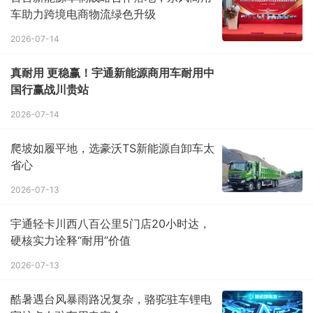
车助力跨境电商物流绿色升级
2026-07-14
真耐用 更稳赢！宇通新能源商用车耐用中
国行赢战川贵站
2026-07-14
爬坡如履平地，选豪沃TS新能源自卸车太
省心
2026-07-13
宇通轻卡川西八百公里5门店20小时达，
硬核实力诠释“耐用”价值
2026-07-13
酷暑遇台风暴雨路况复杂，骆驼驻车锂电