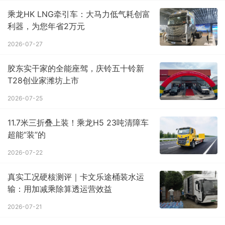
乘龙HK LNG牵引车：大马力低气耗创富
利器，为您年省2万元
2026-07-27
胶东实干家的全能座驾，庆铃五十铃新
T28创业家潍坊上市
2026-07-25
11.7米三折叠上装！乘龙H5 23吨清障车
超能“装”的
2026-07-22
真实工况硬核测评｜卡文乐途桶装水运
输：用加减乘除算透运营效益
2026-07-21