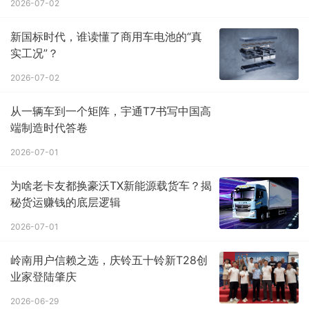
2026-07-02
新国标时代，谁读懂了商用车电池的“真
实工况”？
2026-07-02
从一辆车到一个矩阵，宇通T7书写中国高
端制造时代答卷
2026-07-01
为啥老卡友都换豪沃TX新能源载货车？揭
秘货运赚钱的底层逻辑
2026-07-01
岭南用户信赖之选，庆铃五十铃新T28创
业家登陆肇庆
2026-06-29