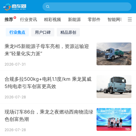
推荐
行业资讯
精彩视频
新能源
零部件
智能网联
录
行业焦点
用户口碑
精品原创
乘龙H5新能源子母车亮相，资源运输迎
来“轻量化实力派”
2026-07-31
合规多拉500kg+电耗1.1度/km 乘龙翼威
5纯电牵引车创富更高效
2026-07-28
现场订车86台，乘龙之夜燃动西南物流绿
色创富热潮
2026-07-28