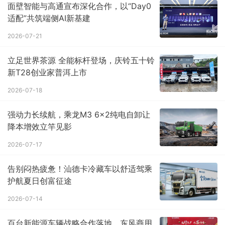
面壁智能与高通宣布深化合作，以“Day0
适配”共筑端侧AI新基建
2026-07-21
立足世界茶源 全能标杆登场，庆铃五十铃
新T28创业家普洱上市
2026-07-18
强动力长续航，乘龙M3 6×2纯电自卸让
降本增效立竿见影
2026-07-17
告别闷热疲惫！汕德卡冷藏车以舒适驾乘
护航夏日创富征途
2026-07-14
百台新能源车辆战略合作落地，东风商用