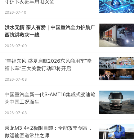
守护卡友驻车用电安全
2026-07-10
洪水无情 亲人有爱｜中国重汽全力护航广
西抗洪救灾一线
2026-07-09
“幸福东风 盛夏启航2026东风商用车“幸
福卡车”三大关爱行动即将开启
2026-07-08
中国重汽全新一代S-AMT16集成式变速箱
为中国工况而生
2026-07-08
乘龙M3 4×2极限自卸：全能攻坚创富，
做运输赛道常胜之师