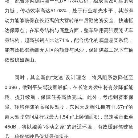
箱，配合东风德纳新一代DF173A后桥，组成高效可靠的动
力链，传动效率高达51.08%，处于行业领先水平，其澎湃
动力能够确保在长距离的大营转移中后勤物资安全、快速抵
达保障点；在车身结构与底盘方面，整车采用高强度笼式车
身结构，超高强钢占比达71%，配合优化的底盘悬架系统，
能有效抵御新疆无人区的颠簸与风沙，保证满载工况下车辆
依然稳如泰山。
同时，其全新的“龙速”设计理念，将风阻系数降低至
0.396，做到平头驾驶室最低，在长途奔袭中将有效降低能
耗、提升续航，保障任务高效完成。此外，考虑到赛事保
障、转移伴随的高强度驾驶，东风天龙新KL拥有11.67m³的
超大驾驶空间及行业最大1.54m²上卧铺面积，怠速噪音低至
45dB，将以媲美“移动之家”的舒适环境，有效缓解驾驶疲
劳，确保驾驶员保持最佳状态。