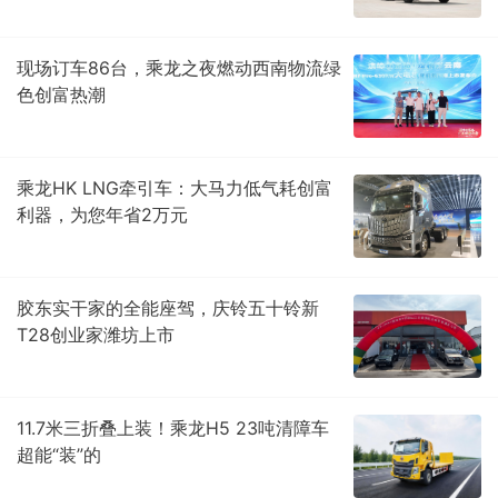
现场订车86台，乘龙之夜燃动西南物流绿
色创富热潮
乘龙HK LNG牵引车：大马力低气耗创富
利器，为您年省2万元
胶东实干家的全能座驾，庆铃五十铃新
T28创业家潍坊上市
11.7米三折叠上装！乘龙H5 23吨清障车
超能“装”的