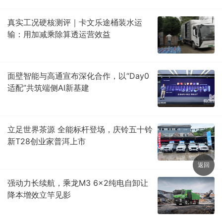
真实工况硬核测评｜卡文乐途桶装水运
输：用加减乘除算透运营效益
面壁智能与高通宣布深化合作，以“Day0
适配”共筑端侧AI新基建
立足世界茶源 全能标杆登场，庆铃五十铃
新T28创业家普洱上市
返回
强动力长续航，乘龙M3 6×2纯电自卸让
降本增效立竿见影