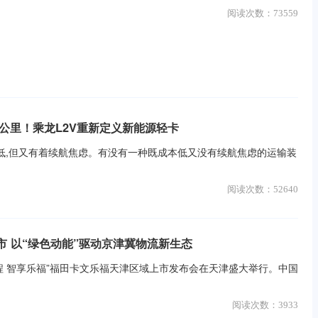
阅读次数：
73559
0公里！乘龙L2V重新定义新能源轻卡
低,但又有着续航焦虑。有没有一种既成本低又没有续航焦虑的运输装
阅读次数：
52640
市 以“绿色动能”驱动京津冀物流新生态
 智享乐福”福田卡文乐福天津区域上市发布会在天津盛大举行。中国
阅读次数：
3933