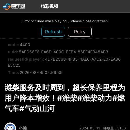
精彩视频
Error occured while playing， Please close or refresh
Refresh
Retry
code:
4400
uuid:
5AFD56F6-EA6D-409C-BEB4-86EF4E948AB3
requestId(player):
4D7B2C68-4F85-4AE0-A7C2-E07EA86
E5C25
00:00
/
00:00
Time:
2026-08-09 05:59:39
潍柴服务及时周到，超长保养里程为
用户降本增效！#潍柴#潍柴动力#燃
气车#气动山河
小编
2024-03-13
播放量：
3136