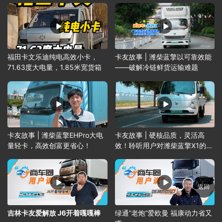
福田卡文乐迪纯电高效小卡，
卡友故事 | 潍柴蓝擎以可靠效能
71.63度大电量，1.85米宽货箱
——破解冷链鲜货运输难题
卡友故事 | 潍柴蓝擎EHPro大电
卡友故事 | 硬核品质，灵活高
量轻卡，高效创富更省心！
效！聆听用户对潍柴蓝擎X1的真
实评价！
返回
吉林卡友爱解放 J6开着嘎嘎棒
绿通”老炮“爱欧曼 福康动力省又