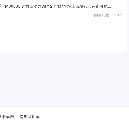
重卡M3000S & 潍柴动力WP12H河北区域上市发布会在邯郸肥...
阅读次数：
2102
国卡车网
提加商用车